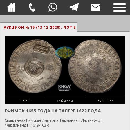
TOG
NAVI
АУКЦИОН № 15 (13.12.2020).
ЛОТ 9
спросить
поделиться
в избранное
ЕФИМОК 1655 ГОДА НА ТАЛЕРЕ 1622 ГОДА
Священная Римская Империя. Германия. г.Франкфурт.
Фердинанд II (1619-1637)