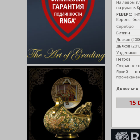
На левом пл
на рукаве. 
РЕВЕРС:
Тип
Короны боль
Серебро
Биткин
Дьяков (200
Дьяков (201
Уздеников
Петров
Сохранност
Яркий шт
прочеканен
Довольно 
15 