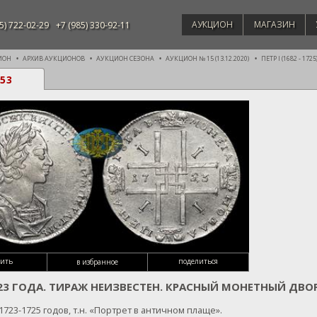
АУКЦИОН
МАГАЗИН
5) 722-02-29
+7 (985) 330-92-11
ИОН
АРХИВ АУКЦИОНОВ
АУКЦИОН СЕЗОНА
АУКЦИОН № 15 (13.12.2020)
ПЕТР I (1682 - 1725
53
сить
поделиться
в избранное
723 ГОДА. ТИРАЖ НЕИЗВЕСТЕН. КРАСНЫЙ МОНЕТНЫЙ ДВ
1723-1725 годов, т.н. «Портрет в античном плаще».