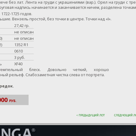
ече без лат. Лента на груди с украшениями (вар.). Орел на груди с 
Круговая надпись начинается и заканчивается ничем, разделена точкам
 1722-1725 годов.
шие. Вензель простой, без точки в центре. Точки над «I».
27,42 гр.
не описан
0)
не описан
2)
1352 R1
0610
3 руб.
ь
XF40
емпельный блеск. Довольно четкий, хорошо
ный рельеф. Слабозаметная чистка слева от портрета.
редок.
000
РУБ.
< ПРЕДЫДУЩИЙ ЛОТ
СЛЕДУЮЩИЙ ЛО