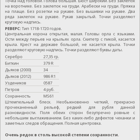
Точка над головой. Голова большая. Бюст широкий. Без заклепок
на воротнике. Без заклепок на груди. Арабески на груди. Пряжка
на плаще. Без розетки на рукаве. Без вышивки на рукаве. Два
ряда заклепок на рукаве. Рукав закрытый. Точки разделяют
круговую надпись.
РЕВЕРС:
Тип 1718-1720 годов.
Центральная корона открытая, малая. Головы орла с языками.
Ости между перьев на крыльях орла. Скипетр с пикой, касается
крыла. Крест на державе большой, не касается крыла. Точки
разделяют круговую надпись. Точки разделяют буквы даты.
Серебро
27,35 гр.
Биткин
379 R
Дьяков (2000)
34
Дьяков (2012)
986 R1
Уздеников
0587
Петров
4 руб.
Сохранность
MS61
Штемпельный блеск. Необыкновенно четкий, прекрасно
прочеканенный рельеф, редкий для рубля данной
разновидности. Поля обеих сторон безупречно ровные с
небольшим выглаживанием. Без каких-либо дефектов чеканки и
заметных следов обращения. Полная центровка.
Очень редок в столь высокой степени сохранности.