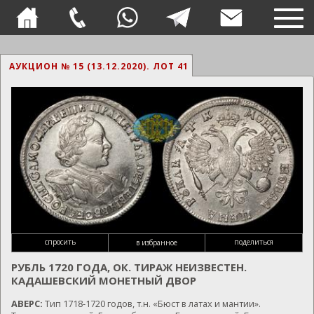
TOG
NAVI
АУКЦИОН № 15 (13.12.2020).
ЛОТ 41
спросить
поделиться
в избранное
РУБЛЬ 1720 ГОДА, ОК. ТИРАЖ НЕИЗВЕСТЕН.
КАДАШЕВСКИЙ МОНЕТНЫЙ ДВОР
АВЕРС:
Тип 1718-1720 годов, т.н. «Бюст в латах и мантии».