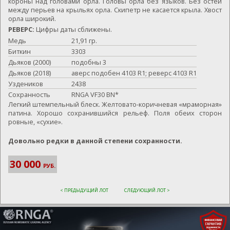
короны над головами орла. Головы орла без языков. Без остей
между перьев на крыльях орла. Скипетр не касается крыла. Хвост
орла широкий.
РЕВЕРС:
Цифры даты сближены.
Медь
21,91 гр.
Биткин
3303
Дьяков (2000)
подобны 3
Дьяков (2018)
аверс подобен 4103 R1; реверс 4103 R1
Уздеников
2438
Сохранность
RNGA VF30 BN*
Легкий штемпельный блеск. Желтовато-коричневая «мраморная»
патина. Хорошо сохранившийся рельеф. Поля обеих сторон
ровные, «сухие».
Довольно редки в данной степени сохранности.
30 000
РУБ.
< ПРЕДЫДУЩИЙ ЛОТ
СЛЕДУЮЩИЙ ЛОТ >