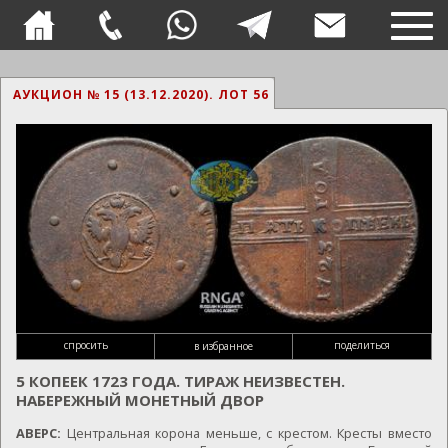
TOG
NAVI
АУКЦИОН № 15 (13.12.2020).
ЛОТ 56
спросить
поделиться
в избранное
5 КОПЕЕК 1723 ГОДА. ТИРАЖ НЕИЗВЕСТЕН.
НАБЕРЕЖНЫЙ МОНЕТНЫЙ ДВОР
АВЕРС:
Центральная корона меньше, с крестом. Кресты вместо