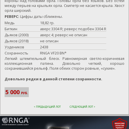
короны над головами орла. Головы орла без языков. Без остей
между перьев на крыльях орла. Скипетр не касается крыла. Хвост
орла широкий.
РЕВЕРС:
Цифры даты сближены.
Медь
18,82 гр.
Биткин
аверс 3304 R; реверс подобен 3304 R
Дьяков (2000)
аверс 4; реверс не описан
Дьяков (2018)
не описан
Уздеников
2438
Сохранность
RNGA VF20 BN*
Легкий штемпельный блеск. Равномерная светло-коричневая
коллекционная патина. Довольно четкий, хорошо
сохранившийся рельеф. Поля обеих сторон ровные, «сухие».
Довольно редки в данной степени сохранности.
5 000
РУБ.
< ПРЕДЫДУЩИЙ ЛОТ
СЛЕДУЮЩИЙ ЛОТ >