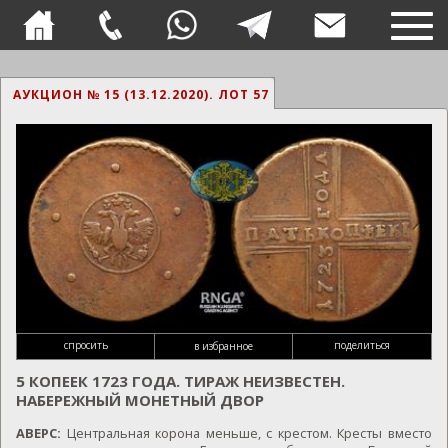
TOG
NAVI
АУКЦИОН № 15 (13.12.2020).
ЛОТ 57
спросить
поделиться
в избранное
5 КОПЕЕК 1723 ГОДА. ТИРАЖ НЕИЗВЕСТЕН.
НАБЕРЕЖНЫЙ МОНЕТНЫЙ ДВОР
АВЕРС:
Центральная корона меньше, с крестом. Кресты вместо