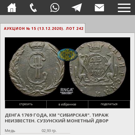
TOG
NAVI
АУКЦИОН № 15 (13.12.2020).
ЛОТ 242
спросить
поделиться
в избранное
ДЕНГА 1769 ГОДА, КМ "СИБИРСКАЯ". ТИРАЖ
НЕИЗВЕСТЕН. СУЗУНСКИЙ МОНЕТНЫЙ ДВОР
Медь
02,93 гр.