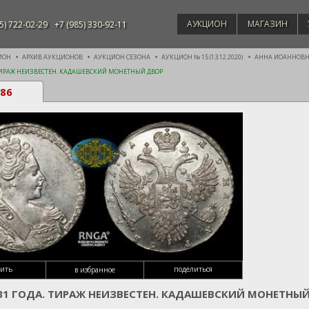
АУКЦИОН
МАГАЗИН
5) 722-02-29
+7 (985) 330-92-11
ИОН
АРХИВ АУКЦИОНОВ
АУКЦИОН СЕЗОНА
АУКЦИОН № 15 (13.12.2020)
АННА ИОАННОВНА 
 ТИРАЖ НЕИЗВЕСТЕН. КАДАШЕВСКИЙ МОНЕТНЫЙ ДВОР
86
сить
поделиться
в избранное
731 ГОДА. ТИРАЖ НЕИЗВЕСТЕН. КАДАШЕВСКИЙ МОНЕТНЫ