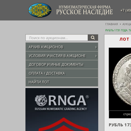
НУМИЗМАТИЧЕСКАЯ ФИРМА
+7 (49
РУССКОЕ НАСЛЕДИЕ
ГЛАВНАЯ
АУКЦ
РУБЛЬ 1731 ГОДА.
Type
ЛОТ 
SEARCH
your
АРХИВ АУКЦИОНОВ
search
here
УСЛОВИЯ УЧАСТИЯ В АУКЦИОНЕ
ДОГОВОР И ИНЫЕ ДОКУМЕНТЫ
ОПЛАТА / ДОСТАВКА
НАЙТИ ЛОТ
спро
РУБЛЬ 1