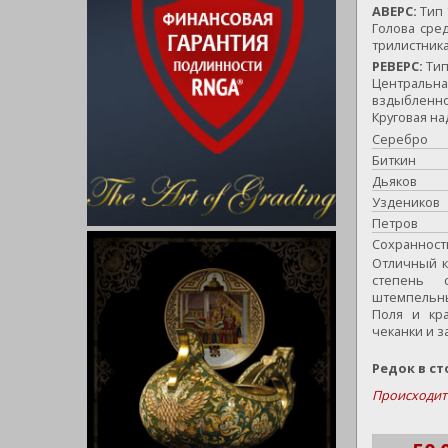
АВЕРС:
Тип 
Голова сред
трилистника
РЕВЕРС:
Тип
Центральна
вздыбленно
Круговая на
Серебро
Биткин
Дьяков
Уздеников
Петров
Сохранност
Отличный к
степень 
штемпельн
Поля и кр
чеканки и 
Редок в ст
Происходит 