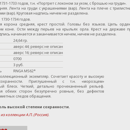
1731-1733 годов, т.н. «Портрет с локоном за ухом, с брошью на груди».
няя. Лента на груди с украшениями (вар). Лента на плече с трилистн
ми (вар). Круговая надпись ничем не разделена.
 1730-1734 годов.
я корона средняя, крест простой. Головы без языков. Цепь орде
м коне. Ости между перьев на крыльях орла. Крест на державе п
дпись начинается и заканчивается ничем, ничем не разделена.
24,64 гр.
аверс 44; реверс не описан
аверс 16; реверс не описан
0700
3 руб.
ь
RNGA MS62*
оллекционный экземпляр. Сочетает красоту и высокую
сохранности. Приглушенный с т.н. «морозцем»
ый блеск. Четкий, детально прочеканенный рельеф.
ая обеих сторон безупречно ровные, без дефектов
заметных следов обращения.
оль высокой степени сохранности.
из коллекции А.П. (Россия).