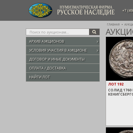
НУМИЗМАТИЧЕСКАЯ ФИРМА
+7 (49
РУССКОЕ НАСЛЕДИЕ
ГЛАВНАЯ
АУКЦ
АУКЦИО
Type
SEARCH
your
АРХИВ АУКЦИОНОВ
search
here
УСЛОВИЯ УЧАСТИЯ В АУКЦИОНЕ
ДОГОВОР И ИНЫЕ ДОКУМЕНТЫ
ОПЛАТА / ДОСТАВКА
НАЙТИ ЛОТ
ЛОТ 192
СОЛИД 1760 
КЕНИГСБЕРГ