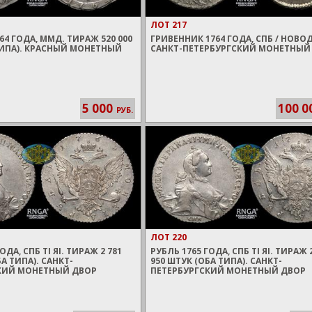
ЛОТ 217
764 ГОДА, ММД. ТИРАЖ 520 000
ГРИВЕННИК 1764 ГОДА, СПБ / НОВО
ТИПА). КРАСНЫЙ МОНЕТНЫЙ
САНКТ-ПЕТЕРБУРГСКИЙ МОНЕТНЫЙ
5 000
100 0
РУБ.
ЛОТ 220
ОДА, СПБ TI ЯI. ТИРАЖ 2 781
РУБЛЬ 1765 ГОДА, СПБ TI ЯI. ТИРАЖ 
БА ТИПА). САНКТ-
950 ШТУК (ОБА ТИПА). САНКТ-
КИЙ МОНЕТНЫЙ ДВОР
ПЕТЕРБУРГСКИЙ МОНЕТНЫЙ ДВОР