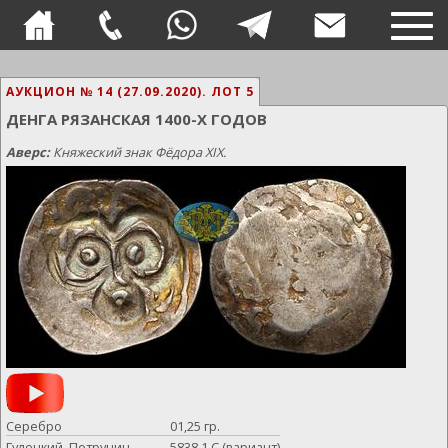
TOG
NAVI
АУКЦИОН № 14 (27.09.2020).
ЛОТ 5
ДЕНГА РЯЗАНСКАЯ 1400-Х ГОДОВ
Аверс:
Княжеский знак Фёдора XIX.
Серебро
01,25 гр.
Гулецкий, Петрунин
5838.1 С (вариант)