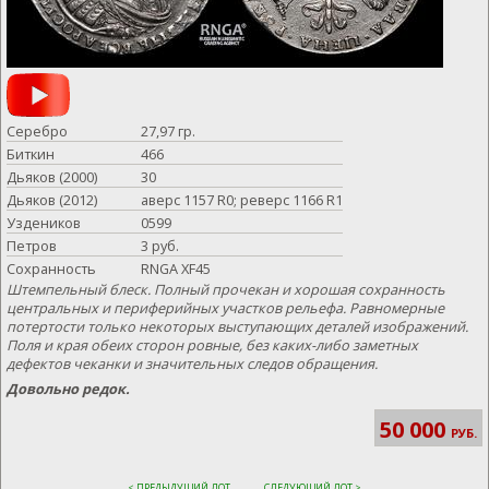
Серебро
27,97 гр.
Биткин
466
Дьяков (2000)
30
Дьяков (2012)
аверс 1157 R0; реверс 1166 R1
Уздеников
0599
Петров
3 руб.
Сохранность
RNGA XF45
Штемпельный блеск. Полный прочекан и хорошая сохранность
центральных и периферийных участков рельефа. Равномерные
потертости только некоторых выступающих деталей изображений.
Поля и края обеих сторон ровные, без каких-либо заметных
дефектов чеканки и значительных следов обращения.
Довольно редок.
50 000
РУБ.
< ПРЕДЫДУЩИЙ ЛОТ
СЛЕДУЮЩИЙ ЛОТ >