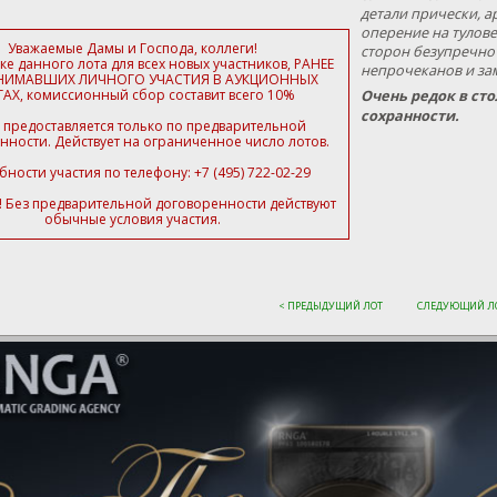
детали прически, ар
оперение на тулове
Уважаемые Дамы и Господа, коллеги!
сторон безупречно 
ке данного лота для всех новых участников,
РАНЕЕ
непрочеканов и за
НИМАВШИХ ЛИЧНОГО УЧАСТИЯ В АУКЦИОННЫХ
ГАХ
, комиссионный сбор составит всего 10%
Очень редок в ст
сохранности.
 предоставляется только по предварительной
нности. Действует на ограниченное число лотов.
ности участия по телефону:
+7 (495) 722-02-29
 Без предварительной договоренности действуют
обычные условия участия.
< ПРЕДЫДУЩИЙ ЛОТ
СЛЕДУЮЩИЙ ЛО