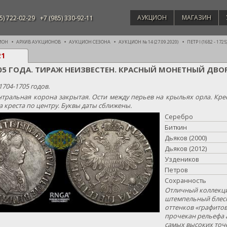
АУКЦИОН
МАГАЗИН
5) 722-02-29
+7 (985) 330-92-11
ИОН
АРХИВ АУКЦИОНОВ
АУКЦИОН СЕЗОНА
АУКЦИОН № 14 (27.09.2020)
ПЕТР I (1682 - 1725
21
705 ГОДА. ТИРАЖ НЕИЗВЕСТЕН. КРАСНЫЙ МОНЕТНЫЙ ДВ
1704-1705 годов.
тральная корона закрытая. Ости между перьев на крыльях орла. Кре
 креста по центру. Буквы даты сближены.
Серебро
Биткин
Дьяков (2000)
Дьяков (2012)
Уздеников
Петров
Сохранность
Отличный коллекци
штемпельный блеск
оттенков «графито
прочекан рельефа ав
самых высоких точе