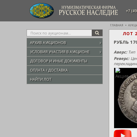
НУМИЗМАТИЧЕСКАЯ ФИРМА
+7 (49
РУССКОЕ НАСЛЕДИЕ
ГЛАВНАЯ
АУКЦ
Type
ЛОТ 
SEARCH
your
РУБЛЬ 1
АРХИВ АУКЦИОНОВ
search
here
УСЛОВИЯ УЧАСТИЯ В АУКЦИОНЕ
Аверс:
Тип 
Реверс:
Цен
ДОГОВОР И ИНЫЕ ДОКУМЕНТЫ
перекладина
ОПЛАТА / ДОСТАВКА
НАЙТИ ЛОТ