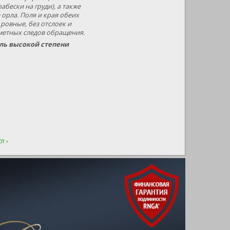
абески на груди), а также
 орла. Поля и края обеих
ровные, без отслоек и
метных следов обращения.
оль высокой степени
Т >