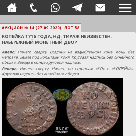
TOG
NAVI
АУКЦИОН № 14 (27.09.2020).
ЛОТ 58
КОПЕЙКА 1716 ГОДА, НД. ТИРАЖ НЕИЗВЕСТЕН.
НАБЕРЕЖНЫЙ МОНЕТНЫЙ ДВОР
Аверс:
Ничего сверху. Всадник на вздыбленном коне. Конь без
чепрака. Земля под копытами коня. Круговая надпись без линейного
ободка. Звезда в конце круговой надписи.
Реверс:
Ничего сверху. Ничего по сторонам «КО» в «КОПЕЙКА».
Круговая надпись без линейного ободка.