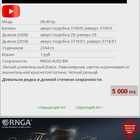
Медь
09,49 гр.
Биткин
аверс подобна 3104 R; реверс 3104 R
Дьяков (2000)
аверс подобна 29; реверс 29
Дьяков (2018)
аверс подобна 3718 R1; реверс 3718 R1
Уздеников
2364 (•)
Ильин
1 руб.
Сохранность
RNGA AU55 BN
Легкий штемпельный блеск. Равномерная, светло-коричневая со
значительной краснотой патина. Четкий рельеф.
Довольно редка в данной степени сохранности.
5 000
РУБ.
< ПРЕДЫДУЩИЙ ЛОТ
СЛЕДУЮЩИЙ ЛОТ >