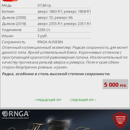
Медь
07,84 гр.
Биткин
аверс 1863 R1; реверс 1858 R1
Дьяков (2000)
аверс 72; реверс 66
Дьяков (2018)
аверс 2355 R1; реверс 2351 R1
Уздеников
2283 (•)
Ильин
3 руб.
Сохранность
RNGA AU58 BN
Отличный коллекционный экземпляр. Редкая сохранность для монет
данного типа. Яркий штемпельный блеск. Коричневых оттенков с
проступающей краснотой равномерная патина. Исключительный по
качеству прочекана рельеф аверса и реверса. Поля и края обеих
сторон безупречно ровные, «сухие».
Редка, особенно в столь высокой степени сохранности.
5 000
РУБ.
< ПРЕДЫДУЩИЙ ЛОТ
СЛЕДУЮЩИЙ ЛОТ >