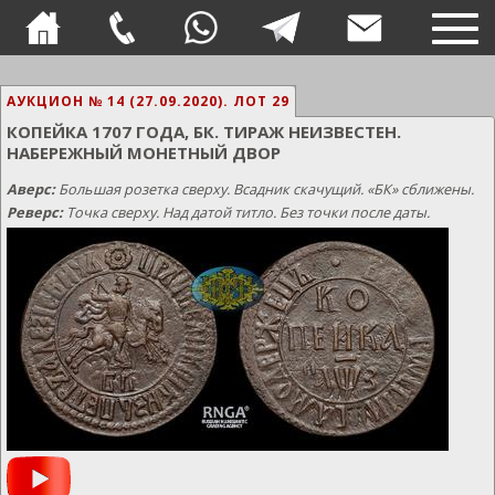
TOG
NAVI
АУКЦИОН № 14 (27.09.2020).
ЛОТ 29
КОПЕЙКА 1707 ГОДА, БК. ТИРАЖ НЕИЗВЕСТЕН.
НАБЕРЕЖНЫЙ МОНЕТНЫЙ ДВОР
Аверс:
Большая розетка сверху. Всадник скачущий. «БК» сближены.
Реверс:
Точка сверху. Над датой титло. Без точки после даты.