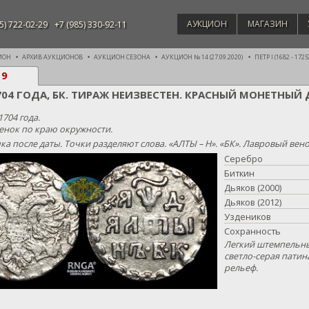
АУКЦИОН
МАГАЗИН
5) 722-02-29
+7 (985) 330-92-11
ИОН
АРХИВ АУКЦИОНОВ
АУКЦИОН СЕЗОНА
АУКЦИОН № 14 (27.09.2020)
ПЕТР I (1682 - 1725
19
704 ГОДА, БК. ТИРАЖ НЕИЗВЕСТЕН. КРАСНЫЙ МОНЕТНЫЙ
1704 года.
енок по краю окружности.
ка после даты. Точки разделяют слова. «АЛТЫ – Н». «БК». Лавровый вен
Серебро
Биткин
Дьяков (2000)
Дьяков (2012)
Уздеников
Сохранность
Легкий штемпельны
светло-серая патин
рельеф.