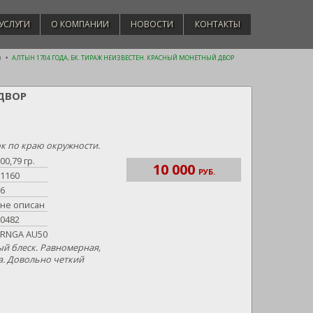
УСЛУГИ
О КОМПАНИИ
НОВОСТИ
КОНТАКТЫ
)
АЛТЫН 1704 ГОДА, БК. ТИРАЖ НЕИЗВЕСТЕН. КРАСНЫЙ МОНЕТНЫЙ ДВОР
 ДВОР
ок по краю окружности.
00,79 гр.
10 000
РУБ.
1160
6
не описан
0482
RNGA AU50
й блеск. Равномерная,
а. Довольно четкий