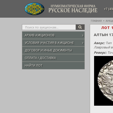
НУМИЗМАТИЧЕСКАЯ ФИРМА
+7 (49
РУССКОЕ НАСЛЕДИЕ
ГЛАВНАЯ
АУКЦ
Type
ЛОТ 
SEARCH
your
АЛТЫН 1
АРХИВ АУКЦИОНОВ
search
here
УСЛОВИЯ УЧАСТИЯ В АУКЦИОНЕ
Аверс:
Тип 
Лавровый в
ДОГОВОР И ИНЫЕ ДОКУМЕНТЫ
Реверс:
Точ
ОПЛАТА / ДОСТАВКА
НАЙТИ ЛОТ