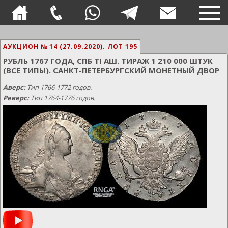
TOG
NAVI
АУКЦИОН № 14 (27.09.2020).
ЛОТ 195
РУБЛЬ 1767 ГОДА, СПБ TI АШ. ТИРАЖ 1 210 000 ШТУК
(ВСЕ ТИПЫ). САНКТ-ПЕТЕРБУРГСКИЙ МОНЕТНЫЙ ДВОР
Аверс:
Тип 1766-1772 годов.
Реверс:
Тип 1764-1776 годов.