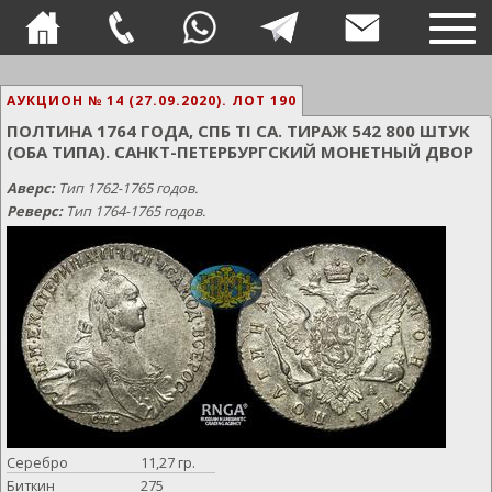
TOG
NAVI
АУКЦИОН № 14 (27.09.2020).
ЛОТ 190
ПОЛТИНА 1764 ГОДА, СПБ TI СА. ТИРАЖ 542 800 ШТУК
(ОБА ТИПА). САНКТ-ПЕТЕРБУРГСКИЙ МОНЕТНЫЙ ДВОР
Аверс:
Тип 1762-1765 годов.
Реверс:
Тип 1764-1765 годов.
Серебро
11,27 гр.
Биткин
275