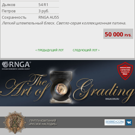
Дьяков
54 R1
Петров
3 руб.
Сохранность
RNGA AU55
Легкий штемпельный блеск. Светло-серая коллекционная патина.
50 000
РУБ.
< ПРЕДЫДУЩИЙ ЛОТ
СЛЕДУЮЩИЙ ЛОТ >
ГРУППА КОМПАНИЙ
«РУССКОЕ НАСЛЕДИЕ»