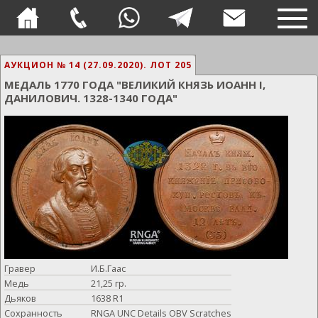
TOG
NAVI
АУКЦИОН № 14 (27.09.2020).
ЛОТ 205
МЕДАЛЬ 1770 ГОДА "ВЕЛИКИЙ КНЯЗЬ ИОАНН I,
ДАНИЛОВИЧ. 1328-1340 ГОДА"
Гравер
И.Б.Гаас
Медь
21,25 гр.
Дьяков
1638 R1
Сохранность
RNGA UNC Details OBV Scratches