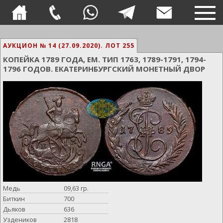
TOG
NAVI
АУКЦИОН № 14 (27.09.2020).
ЛОТ 255
КОПЕЙКА 1789 ГОДА, ЕМ. ТИП 1763, 1789-1791, 1794-
1796 ГОДОВ. ЕКАТЕРИНБУРГСКИЙ МОНЕТНЫЙ ДВОР
Медь
09,63 гр.
Биткин
700
Дьяков
636
Уздеников
2818