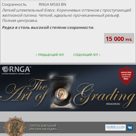
Сохранность
RNGA MS63 BN
Легкий штемпельный блеск. Коричневых оттенков с проступающей
желтизной патина. Четкий, идеально прочеканенный рельеф.
Полная центровка.
Редка в столь высокой степени сохранности.
15 000
РУБ.
< ПРЕДЫДУЩИЙ ЛОТ
СЛЕДУЮЩИЙ ЛОТ >
ГРУППА КОМПАНИЙ
«РУССКОЕ НАСЛЕДИЕ»