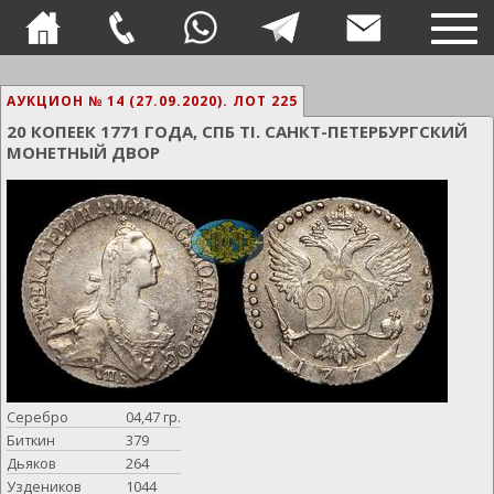
TOG
NAVI
АУКЦИОН № 14 (27.09.2020).
ЛОТ 225
20 КОПЕЕК 1771 ГОДА, СПБ TI. САНКТ-ПЕТЕРБУРГСКИЙ
МОНЕТНЫЙ ДВОР
Серебро
04,47 гр.
Биткин
379
Дьяков
264
Уздеников
1044