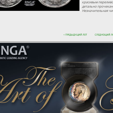
красивым переливом
детально прочекан
Незначительная чи
< ПРЕДЫДУЩИЙ ЛОТ
СЛЕДУЮЩИЙ ЛО