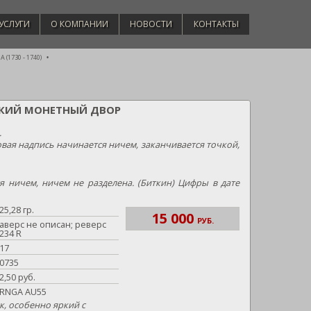
УСЛУГИ
О КОМПАНИИ
НОВОСТИ
КОНТАКТЫ
(1730 - 1740)
РГСКИЙ МОНЕТНЫЙ ДВОР
.
овая надпись начинается ничем, заканчивается точкой,
я ничем, ничем не разделена. (Биткин) Цифры в дате
25,28 гр.
15 000
РУБ.
аверс не описан; реверс
234 R
17
0735
2,50 руб.
RNGA AU55
, особенно яркий с