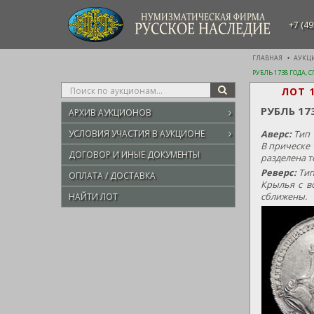
НУМИЗМАТИЧЕСКАЯ ФИРМА
+7 (49
РУССКОЕ НАСЛЕДИЕ
ГЛАВНАЯ
АУКЦ
РУБЛЬ 1738 ГОДА, 
Type
ЛОТ 
SEARCH
your
РУБЛЬ 17
АРХИВ АУКЦИОНОВ
search
here
УСЛОВИЯ УЧАСТИЯ В АУКЦИОНЕ
Аверс:
Тип 
В прическе 
ДОГОВОР И ИНЫЕ ДОКУМЕНТЫ
разделена т
Реверс:
Тип
ОПЛАТА / ДОСТАВКА
Крылья с в
сближены.
НАЙТИ ЛОТ