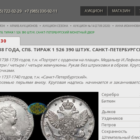
АУКЦИОН
МАГАЗИН
5) 722-02-29
+7 (985) 330-92-11
ИОН
АРХИВ АУКЦИОНОВ
АУКЦИОН СЕЗОНА
АУКЦИОН № 14 (27.09.2020)
АННА ИОАННОВНА 
СПБ. ТИРАЖ 1 526 390 ШТУК. САНКТ-ПЕТЕРБУРГСКИЙ МОНЕТНЫЙ ДВОР
130
38 ГОДА, СПБ. ТИРАЖ 1 526 390 ШТУК. САНКТ-ПЕТЕРБУ
1738-1739 годов, т.н. «Портрет с орденом на плаще». Медальер И.Лефкен
три / четыре / четыре жемчужины. Рукав без штриховки в обрезе. Круг
очками.
 1737-1740 годов, т.н. «Санкт-Петербургский».
осемью перьями внизу. Круговая надпись начинается и заканчиваетс
Серебро
Биткин
Дьяков
Уздеников
Петров
Сохранность
Штемпельный блеск