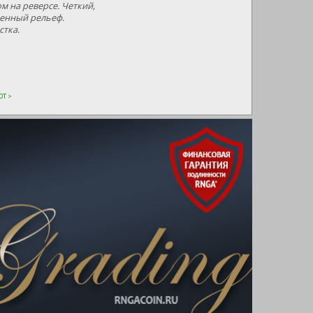
 на реверсе. Четкий,
енный рельеф.
стка.
Т >