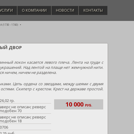
УСЛУГИ
О КОМПАНИИ
НОВОСТИ
КОНТАКТЫ
(1730 - 1740)
ТНЫЙ ДВОР
нный локон касается левого плеча. Лента на груди с
и украшений. Над лентой на плаще нет жемчужной нити.
ся ничем, ничем не разделена.
ыками. Цепь ордена со звездами, между шеями с двумя
остями. Скипетр с крестом. Крест на державе простой.
26,02 гр.
10 000
РУБ.
аверс не описан; реверс
подобен 70
аверс не описан; реверс
подобен 18
0706
2,25 руб.