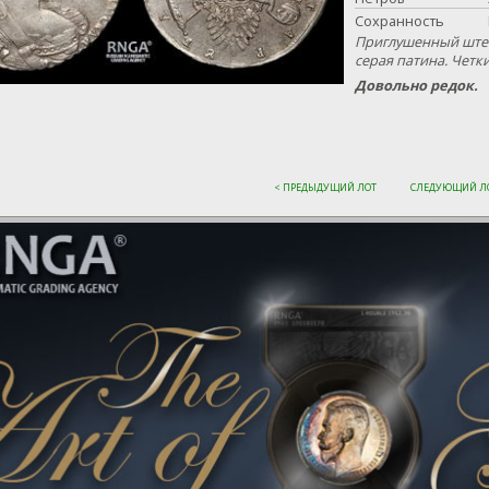
Сохранность
Приглушенный штем
серая патина. Четк
Довольно редок.
< ПРЕДЫДУЩИЙ ЛОТ
СЛЕДУЮЩИЙ ЛО