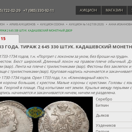
АУКЦИОН
МАГАЗИН
5) 722-02-29
+7 (985) 330-92-11
ИОН
АРХИВ АУКЦИОНОВ
АУКЦИОН СЕЗОНА
АУКЦИОН № 14 (27.09.2020)
АННА ИОАННОВНА 
 ТИРАЖ 2 645 330 ШТУК. КАДАШЕВСКИЙ МОНЕТНЫЙ ДВОР
115
33 ГОДА. ТИРАЖ 2 645 330 ШТУК. КАДАШЕВСКИЙ МОНЕ
733-1734 годов, т.н. «Портрет с локоном за ухом, без броши на груди».
рестом. Бюст широкий. Длинный локон на правом плече обычный. Дли
 (вар). Лента на плече с трилистниками (вар). Фестоны без заклепок 
аще с трилистниками (вар). Круговая надпись начинается и заканчивает
 1730-1734 годов. Орел 1733 года, т.н. «Клиновидный хвост».
 корона большая, с крестом. Малые короны с крестами. Головы с яз
в. Георгий в плаще. Под копытами нет земли. Крылья между перьями с 
дпись начинается и заканчивается ничем, ничем не разделена.
Серебро
Биткин
Дьяков
Уздеников
Петров