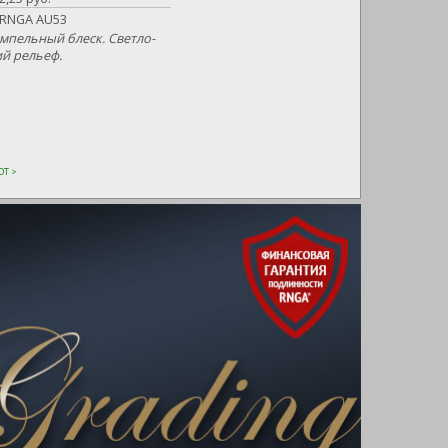
RNGA AU53
пельный блеск. Светло-
ий рельеф.
Т >