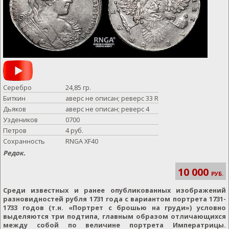
Серебро
24,85 гр.
Биткин
аверс не описан; реверс 33 R
Дьяков
аверс не описан; реверс 4
Уздеников
0700
Петров
4 руб.
Сохранность
RNGA XF40
Редок.
10 000
РУБ.
Среди известных и ранее опубликованных изображений
разновидностей рубля 1731 года с вариантом портрета 1731-
1733 годов (т.н. «Портрет с брошью на груди») условно
выделяются три подтипа, главным образом отличающихся
между собой по величине портрета Императрицы.