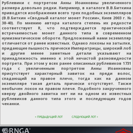
Рублевики с портретом Анны Иоанновны увеличенного
размера довольно редки. Например, в каталоге В.В.Биткина
приводятся изображения всего трех подобных экземпляров
(В.В.Биткин «Сводный каталог монет России», Киев 2003 г. №
38-40). По мнению автора каталога степень их редкости
соответствует R, что подтверждается практической
встречаемостью монет данного типа в современном
нумизматическом обороте. Предложенный нами экземпляр
отличается от ранее известных. Однако локоны на затылке,
придающие пышность прическе Императрицы, широкий лоб
и другие менее заметные детали указывают на
принадлежность именно к этой нечастой разновидности
портрета. При этом у всех ранее описанных рублевиков 1731
года с увеличенным портретом Анны Иоанновны
присутствует характерный завиток на пряди волос,
спадающий на правое плечо, тогда как на данном
экземпляре такая деталь прически отсутствует. Также
необычен локон на правом плече. Подобного закрученного
кверху двойного завитка нет ни на одном из известных
рублевиков данного типа этого и последующих годов
чеканки.
< ПРЕДЫДУЩИЙ ЛОТ
СЛЕДУЮЩИЙ ЛОТ >