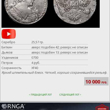
Серебро
25,57 гр.
Биткин
аверс подобен 42; реверс не описан
Дьяков
аверс подобен 13; реверс не описан
Уздеников
0700
Петров
4 руб.
Сохранность
XF40
Яркий штемпельный блеск. Четкий, хорошо сохранившийся рельеф.
10 000
РУБ.
< ПРЕДЫДУЩИЙ ЛОТ
СЛЕДУЮЩИЙ ЛОТ >