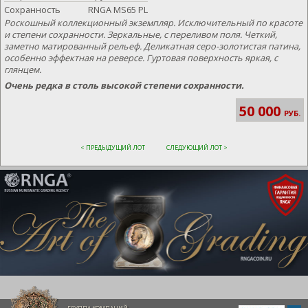
Сохранность
RNGA MS65 PL
Роскошный коллекционный экземпляр. Исключительный по красоте
и степени сохранности. Зеркальные, с переливом поля. Четкий,
заметно матированный рельеф. Деликатная серо-золотистая патина,
особенно эффектная на реверсе. Гуртовая поверхность яркая, с
глянцем.
Очень редка в столь высокой степени сохранности.
50 000
РУБ.
< ПРЕДЫДУЩИЙ ЛОТ
СЛЕДУЮЩИЙ ЛОТ >