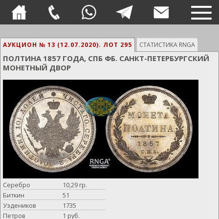
TOG
NAVI
АУКЦИОН № 13 (12.07.2020).
ЛОТ 295
СТАТИСТИКА RNGA
ПОЛТИНА 1857 ГОДА, СПБ ФБ. САНКТ-ПЕТЕРБУРГСКИЙ
МОНЕТНЫЙ ДВОР
Серебро
10,29 гр.
Биткин
51
Уздеников
1735
Петров
1 руб.