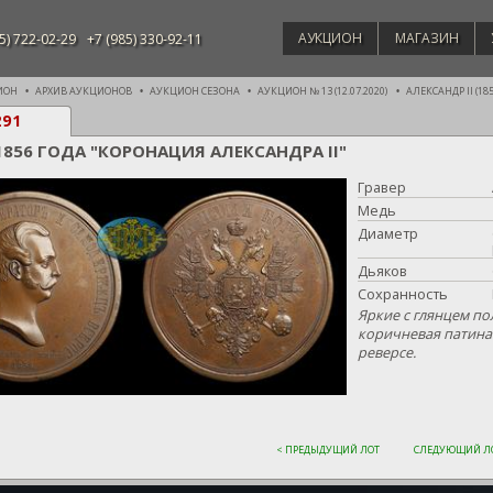
АУКЦИОН
МАГАЗИН
5) 722-02-29
+7 (985) 330-92-11
ИОН
АРХИВ АУКЦИОНОВ
АУКЦИОН СЕЗОНА
АУКЦИОН № 13 (12.07.2020)
АЛЕКСАНДР II (1855
291
1856 ГОДА "КОРОНАЦИЯ АЛЕКСАНДРА II"
Гравер
Медь
Диаметр
Дьяков
Сохранность
Яркие с глянцем по
коричневая патина
реверсе.
< ПРЕДЫДУЩИЙ ЛОТ
СЛЕДУЮЩИЙ ЛО