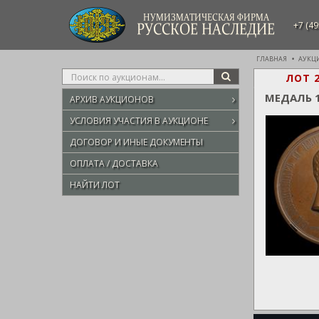
НУМИЗМАТИЧЕСКАЯ ФИРМА
+7 (49
РУССКОЕ НАСЛЕДИЕ
ГЛАВНАЯ
АУКЦ
Type
ЛОТ 
SEARCH
your
МЕДАЛЬ 
АРХИВ АУКЦИОНОВ
search
here
УСЛОВИЯ УЧАСТИЯ В АУКЦИОНЕ
ДОГОВОР И ИНЫЕ ДОКУМЕНТЫ
ОПЛАТА / ДОСТАВКА
НАЙТИ ЛОТ