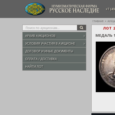
НУМИЗМАТИЧЕСКАЯ ФИРМА
+7 (49
РУССКОЕ НАСЛЕДИЕ
ГЛАВНАЯ
АУКЦ
Type
ЛОТ 
SEARCH
your
МЕДАЛЬ 
АРХИВ АУКЦИОНОВ
search
here
УСЛОВИЯ УЧАСТИЯ В АУКЦИОНЕ
ДОГОВОР И ИНЫЕ ДОКУМЕНТЫ
ОПЛАТА / ДОСТАВКА
НАЙТИ ЛОТ