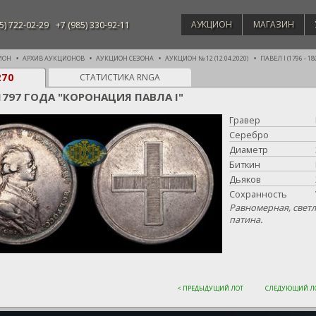
АУКЦИОН
МАГАЗИН
5) 722-02-29
+7 (985) 330-92-11
ИОН
АРХИВ АУКЦИОНОВ
АУКЦИОН СЕЗОНА
АУКЦИОН № 12 (12.04.2020)
ПАВЕЛ I (1796 - 18
270
СТАТИСТИКА RNGA
1797 ГОДА "КОРОНАЦИЯ ПАВЛА I"
Гравер
Серебро
Диаметр
Биткин
Дьяков
Сохранность
Равномерная, свет
патина.
< ПРЕДЫДУЩИЙ ЛОТ
СЛЕДУЮЩИЙ ЛО