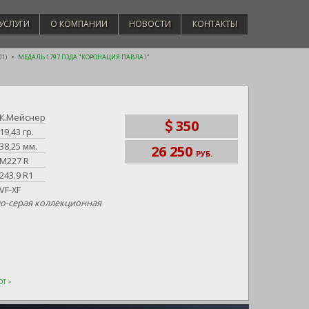
УСЛУГИ
О КОМПАНИИ
НОВОСТИ
КОНТАКТЫ
01)
МЕДАЛЬ 1797 ГОДА "КОРОНАЦИЯ ПАВЛА I"
К.Мейснер
350
19,43 гр.
38,25 мм.
26 250
РУБ.
M227 R
243.9 R1
VF-XF
ло-серая коллекционная
Т >