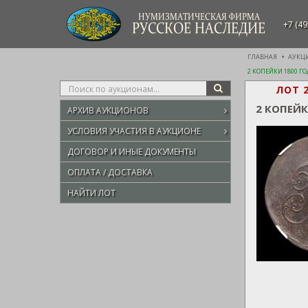
НУМИЗМАТИЧЕСКАЯ ФИРМА
+7 (49
РУССКОЕ НАСЛЕДИЕ
ГЛАВНАЯ
АУКЦ
2 КОПЕЙКИ 1800 ГО
Type
ЛОТ 
SEARCH
your
2 КОПЕЙК
АРХИВ АУКЦИОНОВ
search
here
УСЛОВИЯ УЧАСТИЯ В АУКЦИОНЕ
ДОГОВОР И ИНЫЕ ДОКУМЕНТЫ
ОПЛАТА / ДОСТАВКА
НАЙТИ ЛОТ