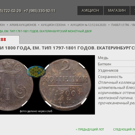
АУКЦИОН
МАГАЗИН
5) 722-02-29
+7 (985) 330-92-11
ИОН
АРХИВ АУКЦИОНОВ
АУКЦИОН СЕЗОНА
АУКЦИОН № 12 (12.04.2020)
ПАВЕЛ I (1796 - 18
ДА, ЕМ. ТИП 1797-1801 ГОДОВ. ЕКАТЕРИНБУРГСКИЙ МОНЕТНЫЙ ДВОР
288
И 1800 ГОДА, ЕМ. ТИП 1797-1801 ГОДОВ. ЕКАТЕРИНБУ
Медь
Биткин
Уздеников
Сохранность
Отличный коллекци
штемпельный блеск
коричневых оттенк
желтизной патина. 
прочеканенный ре
фото сделано через слаб
< ПРЕДЫДУЩИЙ ЛОТ
СЛЕДУЮЩИЙ ЛО