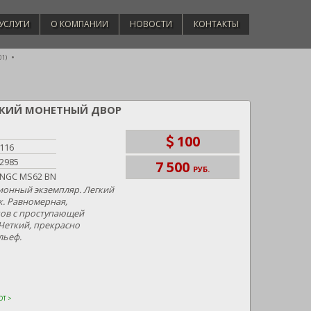
УСЛУГИ
О КОМПАНИИ
НОВОСТИ
КОНТАКТЫ
01)
РГСКИЙ МОНЕТНЫЙ ДВОР
100
116
2985
7 500
РУБ.
NGC MS62 BN
онный экземпляр. Легкий
. Равномерная,
ов с проступающей
Четкий, прекрасно
льеф.
Т >