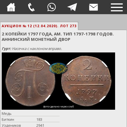
TOG
NAVI
АУКЦИОН № 12 (12.04.2020).
ЛОТ 273
2 КОПЕЙКИ 1797 ГОДА, АМ. ТИП 1797-1798 ГОДОВ.
АННИНСКИЙ МОНЕТНЫЙ ДВОР
Гурт:
Насечка с наклоном вправо.
фото сделано через слаб
Медь
Биткин
183
Уздеников
2941