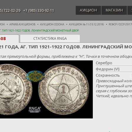
АУКЦИОН
МАГАЗИН
5) 722-02-29
+7 (985) 330-92-11
ИОН
АРХИВ АУКЦИОНОВ
АУКЦИОН СЕЗОНА
АУКЦИОН № 11 (15.12.2019)
РСФСР / СССР (1917
АГ. ТИП 1921-1922 ГОДОВ. ЛЕНИНГРАДСКИЙ МОНЕТНЫЙ ДВОР
608
СТАТИСТИКА RNGA
21 ГОДА, АГ. ТИП 1921-1922 ГОДОВ. ЛЕНИНГРАДСКИЙ 
тая прямоугольной формы, приближена к "Н". Точки в точечном ободк
Серебро
Федорин (VI)
Сохранность
Превосходный кол
Приглушенный штем
серая с глубоким з
Четкий, идеально 