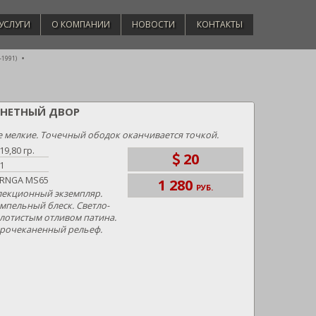
УСЛУГИ
О КОМПАНИИ
НОВОСТИ
КОНТАКТЫ
-1991)
МОНЕТНЫЙ ДВОР
е мелкие. Точечный ободок оканчивается точкой.
19,80 гр.
20
1
RNGA MS65
1 280
РУБ.
лекционный экземпляр.
пельный блеск. Светло-
олотистым отливом патина.
прочеканенный рельеф.