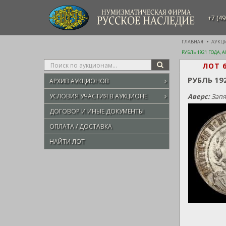
НУМИЗМАТИЧЕСКАЯ ФИРМА
+7 (49
РУССКОЕ НАСЛЕДИЕ
ГЛАВНАЯ
АУКЦ
РУБЛЬ 1921 ГОДА, 
Type
ЛОТ 
SEARCH
your
РУБЛЬ 19
АРХИВ АУКЦИОНОВ
search
here
УСЛОВИЯ УЧАСТИЯ В АУКЦИОНЕ
Аверс:
Запя
ДОГОВОР И ИНЫЕ ДОКУМЕНТЫ
ОПЛАТА / ДОСТАВКА
НАЙТИ ЛОТ