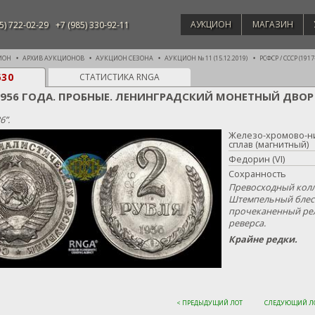
АУКЦИОН
МАГАЗИН
5) 722-02-29
+7 (985) 330-92-11
ИОН
АРХИВ АУКЦИОНОВ
АУКЦИОН СЕЗОНА
АУКЦИОН № 11 (15.12.2019)
РСФСР / СССР (1917
630
СТАТИСТИКА RNGA
 1956 ГОДА. ПРОБНЫЕ. ЛЕНИНГРАДСКИЙ МОНЕТНЫЙ ДВО
6”.
Железо-хромово-н
сплав (магнитный)
Федорин (VI)
Сохранность
Превосходный кол
Штемпельный блеск
прочеканенный рел
реверса.
Крайне редки.
< ПРЕДЫДУЩИЙ ЛОТ
СЛЕДУЮЩИЙ ЛО