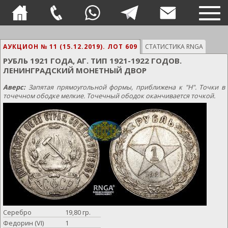
TOG
NAVI
АУКЦИОН № 11 (15.12.2019).
ЛОТ 609
СТАТИСТИКА RNGA
РУБЛЬ 1921 ГОДА, АГ. ТИП 1921-1922 ГОДОВ.
ЛЕНИНГРАДСКИЙ МОНЕТНЫЙ ДВОР
Аверс:
Запятая прямоугольной формы, приближена к "Н". Точки в
точечном ободке мелкие. Точечный ободок оканчивается точкой.
Серебро
19,80 гр.
Федорин (VI)
1