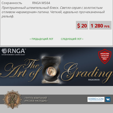
Сохранность
RNGA MS64
Приглушенный штемпельный блеск. Светло-серая с золотистым
отливом «мраморная» патина. Четкий, идеально прочеканенный
рельеф.
20
1 280
РУБ.
< ПРЕДЫДУЩИЙ ЛОТ
СЛЕДУЮЩИЙ ЛОТ >
ГРУППА КОМПАНИЙ
«РУССКОЕ НАСЛЕДИЕ»