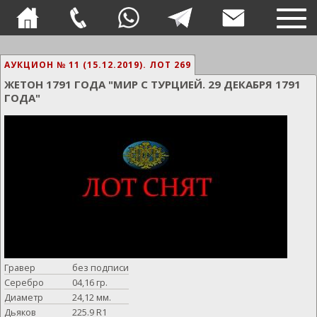
TOG
NAVI
АУКЦИОН № 11 (15.12.2019).
ЛОТ 269
ЖЕТОН 1791 ГОДА "МИР С ТУРЦИЕЙ. 29 ДЕКАБРЯ 1791
ГОДА"
Гравер
без подписи
Серебро
04,16 гр.
Диаметр
24,12 мм.
Дьяков
225.9 R1