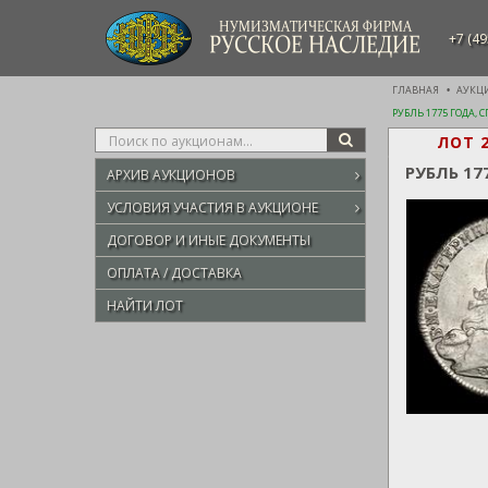
НУМИЗМАТИЧЕСКАЯ ФИРМА
+7 (49
РУССКОЕ НАСЛЕДИЕ
ГЛАВНАЯ
АУКЦ
РУБЛЬ 1775 ГОДА, 
Type
ЛОТ 
SEARCH
your
РУБЛЬ 17
АРХИВ АУКЦИОНОВ
search
here
УСЛОВИЯ УЧАСТИЯ В АУКЦИОНЕ
ДОГОВОР И ИНЫЕ ДОКУМЕНТЫ
ОПЛАТА / ДОСТАВКА
НАЙТИ ЛОТ