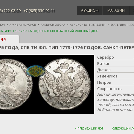
АУКЦИОН
МАГАЗИН
5) 722-02-29
+7 (985) 330-92-11
ИОН
АРХИВ АУКЦИОНОВ
АУКЦИОН СЕЗОНА
АУКЦИОН № 11 (15.12.2019)
ЕКАТЕРИНА II (1762
СПБ ТИ ФЛ. ТИП 1773-1776 ГОДОВ. САНКТ-ПЕТЕРБУРГСКИЙ МОНЕТНЫЙ ДВОР
244
75 ГОДА, СПБ ТИ ФЛ. ТИП 1773-1776 ГОДОВ. САНКТ-П
Серебро
Биткин
Дьяков
Уздеников
Петров
Сохранность
Легкий штемпельны
качеству прочекана
четкий, слегка мат
Небольшая чистка.
< ПРЕДЫДУЩИЙ ЛОТ
СЛЕДУЮЩИЙ ЛО