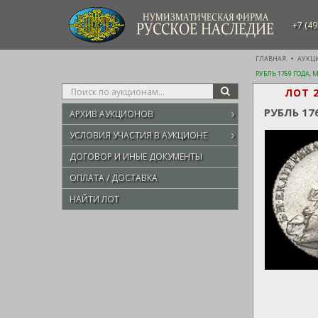
НУМИЗМАТИЧЕСКАЯ ФИРМА
+7 (49
РУССКОЕ НАСЛЕДИЕ
ГЛАВНАЯ
АУКЦ
РУБЛЬ 1769 ГОДА, 
Type
ЛОТ 
SEARCH
your
РУБЛЬ 17
АРХИВ АУКЦИОНОВ
search
here
УСЛОВИЯ УЧАСТИЯ В АУКЦИОНЕ
ДОГОВОР И ИНЫЕ ДОКУМЕНТЫ
ОПЛАТА / ДОСТАВКА
НАЙТИ ЛОТ