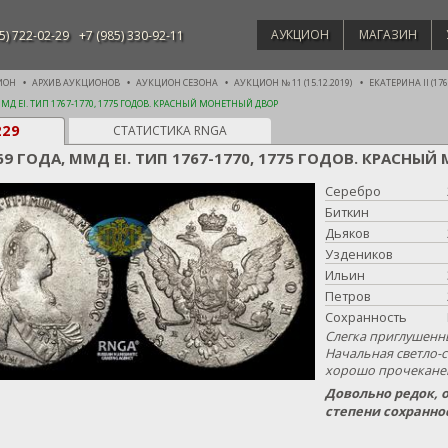
АУКЦИОН
МАГАЗИН
5) 722-02-29
+7 (985) 330-92-11
ИОН
АРХИВ АУКЦИОНОВ
АУКЦИОН СЕЗОНА
АУКЦИОН № 11 (15.12.2019)
ЕКАТЕРИНА II (1762
ММД ЕI. ТИП 1767-1770, 1775 ГОДОВ. КРАСНЫЙ МОНЕТНЫЙ ДВОР
229
СТАТИСТИКА RNGA
69 ГОДА, ММД ЕI. ТИП 1767-1770, 1775 ГОДОВ. КРАСН
Серебро
Биткин
Дьяков
Уздеников
Ильин
Петров
Сохранность
Слегка приглушенн
Начальная светло-с
хорошо прочекане
Довольно редок, 
степени сохранно