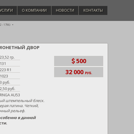
УСЛУГИ
О КОМПАНИИ
НОВОСТИ
КОНТАКТЫ
 - 1796)
ЫЙ МОНЕТНЫЙ ДВОР
23,52 гр.
500
131
223 R1
32 000
РУБ.
1023
3 руб.
2,50 руб.
RNGA AU53
ый штемпельный блеск.
ерая патина. Четкий,
нный рельеф.
особенно в данной
сти.