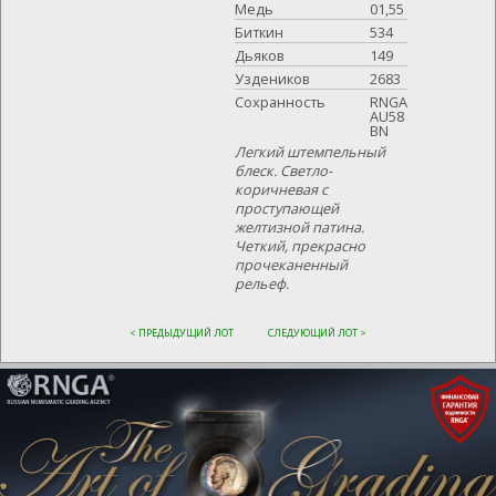
Медь
01,55
Биткин
534
Дьяков
149
Уздеников
2683
Сохранность
RNGA
AU58
BN
Легкий штемпельный
блеск. Светло-
коричневая с
проступающей
желтизной патина.
Четкий, прекрасно
прочеканенный
рельеф.
< ПРЕДЫДУЩИЙ ЛОТ
СЛЕДУЮЩИЙ ЛОТ >