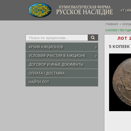
НУМИЗМАТИЧЕСКАЯ ФИРМА
+7 (49
РУССКОЕ НАСЛЕДИЕ
ГЛАВНАЯ
АУКЦ
5 КОПЕЕК 1785 ГОД
Type
ЛОТ 
SEARCH
your
5 КОПЕЕК
АРХИВ АУКЦИОНОВ
search
here
УСЛОВИЯ УЧАСТИЯ В АУКЦИОНЕ
ДОГОВОР И ИНЫЕ ДОКУМЕНТЫ
ОПЛАТА / ДОСТАВКА
НАЙТИ ЛОТ