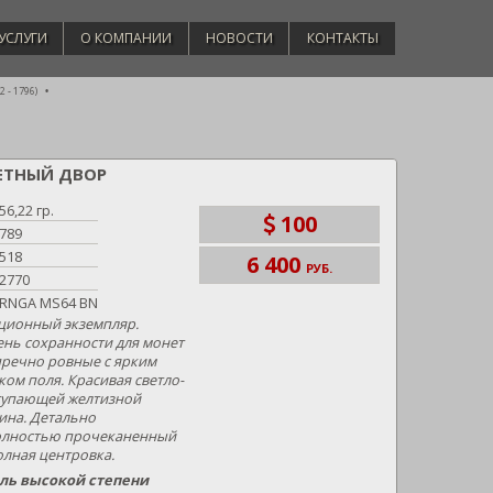
УСЛУГИ
О КОМПАНИИ
НОВОСТИ
КОНТАКТЫ
 - 1796)
ОНЕТНЫЙ ДВОР
56,22 гр.
100
789
518
6 400
РУБ.
2770
RNGA MS64 BN
ционный экземпляр.
ень сохранности для монет
пречно ровные с ярким
ом поля. Красивая светло-
тупающей желтизной
ина. Детально
олностью прочеканенный
олная центровка.
оль высокой степени