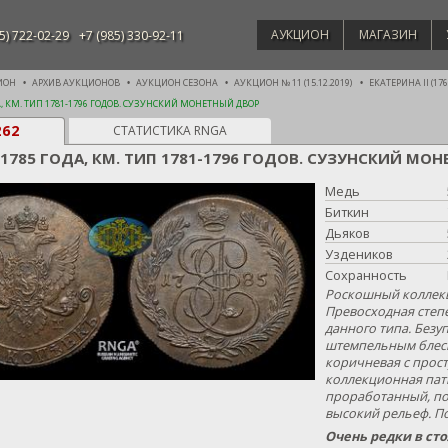
АУКЦИОН
МАГАЗИН
5) 722-02-29
+7 (985) 330-92-11
ИОН
АРХИВ АУКЦИОНОВ
АУКЦИОН СЕЗОНА
АУКЦИОН № 11 (15.12.2019)
ЕКАТЕРИНА II (1762
А, КМ. ТИП 1781-1796 ГОДОВ. СУЗУНСКИЙ МОНЕТНЫЙ ДВОР
262
СТАТИСТИКА RNGA
 1785 ГОДА, КМ. ТИП 1781-1796 ГОДОВ. СУЗУНСКИЙ М
Медь
Биткин
Дьяков
Уздеников
Сохранность
Роскошный коллек
Превосходная степ
данного типа. Безу
штемпельным блеск
коричневая с прос
коллекционная пат
проработанный, п
высокий рельеф. П
Очень редки в ст