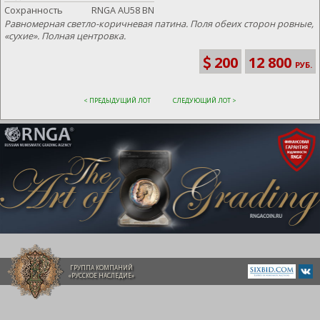
Сохранность
RNGA AU58 BN
Равномерная светло-коричневая патина. Поля обеих сторон ровные,
«сухие». Полная центровка.
200
12 800
РУБ.
< ПРЕДЫДУЩИЙ ЛОТ
СЛЕДУЮЩИЙ ЛОТ >
ГРУППА КОМПАНИЙ
«РУССКОЕ НАСЛЕДИЕ»