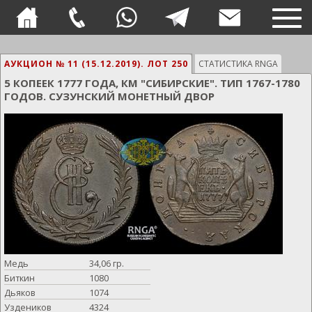
TOG
NAVI
АУКЦИОН № 11 (15.12.2019).
ЛОТ 250
СТАТИСТИКА RNGA
5 КОПЕЕК 1777 ГОДА, КМ "СИБИРСКИЕ". ТИП 1767-1780
ГОДОВ. СУЗУНСКИЙ МОНЕТНЫЙ ДВОР
Медь
34,06 гр.
Биткин
1080
Дьяков
1074
Уздеников
4324