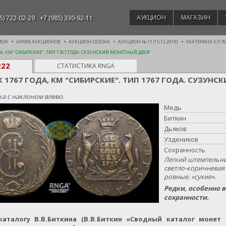
АУКЦИОН
МАГАЗИН
5) 722-02-29
+7 (985) 330-92-11
ИОН
АРХИВ АУКЦИОНОВ
АУКЦИОН СЕЗОНА
АУКЦИОН № 11 (15.12.2019)
ЕКАТЕРИНА II (1762
ДА, КМ "СИБИРСКИЕ". ТИП 1767 ГОДА. СУЗУНСКИЙ МОНЕТНЫЙ ДВОР
222
СТАТИСТИКА RNGA
К 1767 ГОДА, КМ "СИБИРСКИЕ". ТИП 1767 ГОДА. СУЗУ
а с наклоном влево.
Медь
Биткин
Дьяков
Уздеников
Сохранность
Легкий штемпельны
светло-коричневая 
ровные, «сухие».
Редки, особенно 
сохранности.
каталогу В.В.Биткина (В.В.Биткин «Сводный каталог монет Р