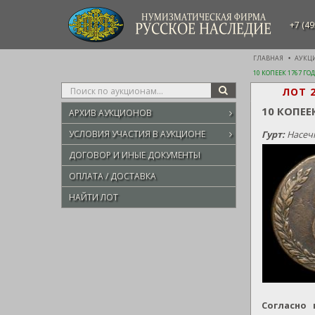
НУМИЗМАТИЧЕСКАЯ ФИРМА
+7 (49
РУССКОЕ НАСЛЕДИЕ
ГЛАВНАЯ
АУКЦ
10 КОПЕЕК 1767 ГО
Type
ЛОТ 
SEARCH
your
10 КОПЕЕ
АРХИВ АУКЦИОНОВ
search
here
УСЛОВИЯ УЧАСТИЯ В АУКЦИОНЕ
Гурт:
Насечк
ДОГОВОР И ИНЫЕ ДОКУМЕНТЫ
ОПЛАТА / ДОСТАВКА
НАЙТИ ЛОТ
Согласно 