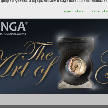
 двора с гуртовым оформлением в виде насечки с наклоном вле
< ПРЕДЫДУЩИЙ ЛОТ
СЛЕДУЮЩИЙ ЛО