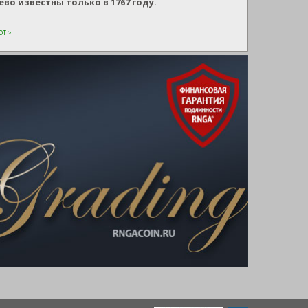
во известны только в 1767 году.
Т >