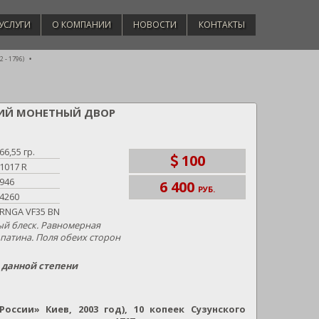
УСЛУГИ
О КОМПАНИИ
НОВОСТИ
КОНТАКТЫ
 - 1796)
НСКИЙ МОНЕТНЫЙ ДВОР
66,55 гр.
100
1017 R
946
6 400
РУБ.
4260
RNGA VF35 BN
й блеск. Равномерная
патина. Поля обеих сторон
в данной степени
оссии» Киев, 2003 год), 10 копеек Сузунского