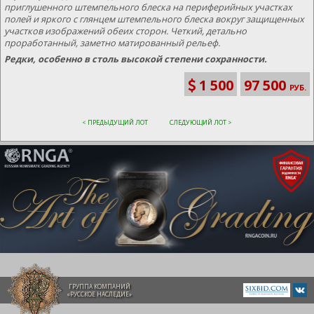
приглушенного штемпельного блеска на периферийных участках
полей и яркого с глянцем штемпельного блеска вокруг защищенных
участков изображений обеих сторон. Четкий, детально
проработанный, заметно матированный рельеф.
Редки, особенно в столь высокой степени сохранности.
1 500
97 500
РУБ.
< ПРЕДЫДУЩИЙ ЛОТ
СЛЕДУЮЩИЙ ЛОТ >
ГРУППА КОМПАНИЙ
«РУССКОЕ НАСЛЕДИЕ»