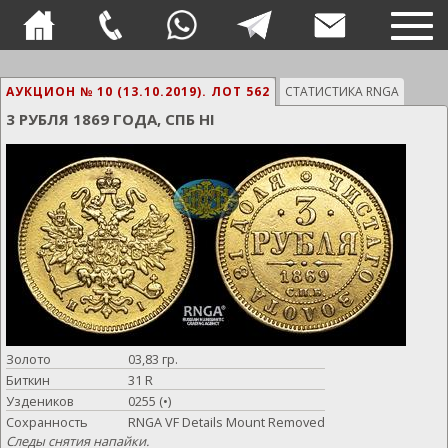
TOG
NAVI
АУКЦИОН № 10 (13.10.2019).
ЛОТ 562
СТАТИСТИКА RNGA
3 РУБЛЯ 1869 ГОДА, СПБ HI
Золото
03,83 гр.
Биткин
31 R
Уздеников
0255 (•)
Сохранность
RNGA VF Details Mount Removed
Следы снятия напайки.