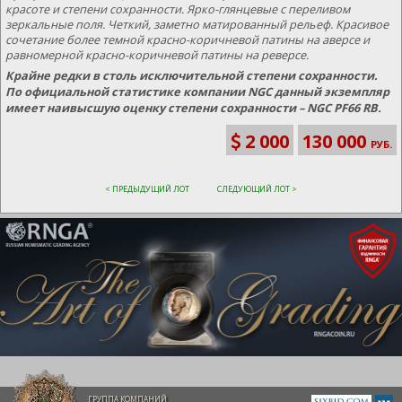
красоте и степени сохранности. Ярко-глянцевые с переливом
зеркальные поля. Четкий, заметно матированный рельеф. Красивое
сочетание более темной красно-коричневой патины на аверсе и
равномерной красно-коричневой патины на реверсе.
Крайне редки в столь исключительной степени сохранности.
По официальной статистике компании NGC данный экземпляр
имеет наивысшую оценку степени сохранности – NGC PF66 RB.
2 000
130 000
РУБ.
< ПРЕДЫДУЩИЙ ЛОТ
СЛЕДУЮЩИЙ ЛОТ >
ГРУППА КОМПАНИЙ