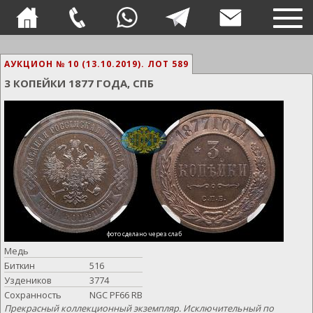
TOG
NAVI
АУКЦИОН № 10 (13.10.2019).
ЛОТ 589
3 КОПЕЙКИ 1877 ГОДА, СПБ
фото сделано через слаб
Медь
Биткин
516
Уздеников
3774
Сохранность
NGC PF66 RB
Прекрасный коллекционный экземпляр. Исключительный по