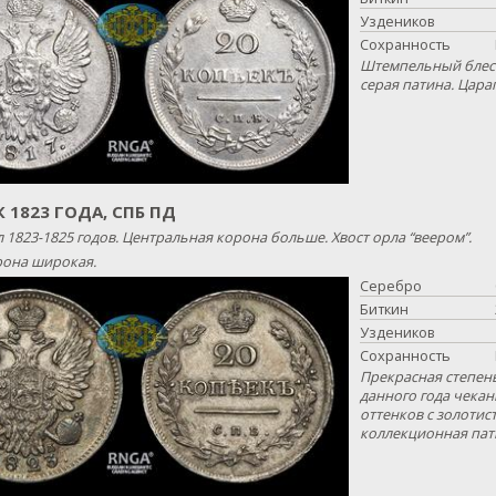
Уздеников
Сохранность
Штемпельный блеск
серая патина. Цара
К 1823 ГОДА, СПБ ПД
 1823-1825 годов. Центральная корона больше. Хвост орла “веером”.
она широкая.
Серебро
Биткин
Уздеников
Сохранность
Прекрасная степен
данного года чекан
оттенков с золоти
коллекционная пат