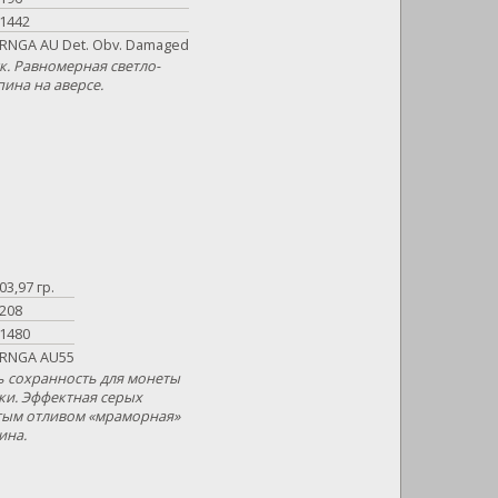
1442
RNGA AU Det. Obv. Damaged
. Равномерная светло-
пина на аверсе.
03,97 гр.
208
1480
RNGA AU55
ь сохранность для монеты
ки. Эффектная серых
стым отливом «мраморная»
ина.