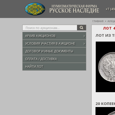
НУМИЗМАТИЧЕСКАЯ ФИРМА
+7 (49
РУССКОЕ НАСЛЕДИЕ
ГЛАВНАЯ
АУКЦ
Type
ЛОТ 
SEARCH
your
ЛОТ ИЗ 
АРХИВ АУКЦИОНОВ
search
here
УСЛОВИЯ УЧАСТИЯ В АУКЦИОНЕ
ДОГОВОР И ИНЫЕ ДОКУМЕНТЫ
ОПЛАТА / ДОСТАВКА
НАЙТИ ЛОТ
20 КОПЕЕ