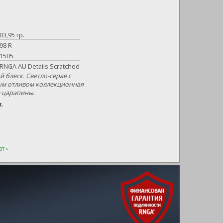
03,95 гр.
98 R
1505
RNGA AU Details Scratched
блеск. Светло-серая с
ым отливом коллекционная
 царапины.
.
Т >