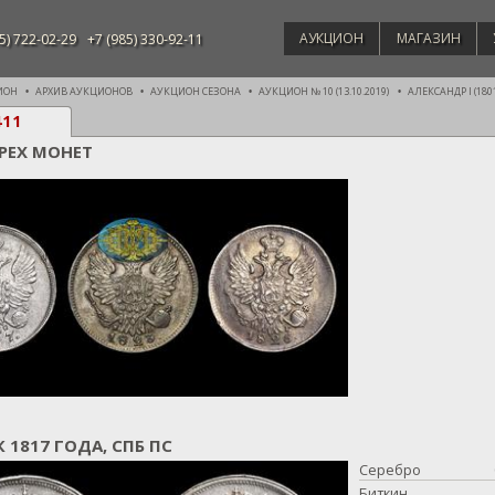
АУКЦИОН
МАГАЗИН
5) 722-02-29
+7 (985) 330-92-11
ИОН
АРХИВ АУКЦИОНОВ
АУКЦИОН СЕЗОНА
АУКЦИОН № 10 (13.10.2019)
АЛЕКСАНДР I (1801
411
ТРЕХ МОНЕТ
К 1817 ГОДА, СПБ ПС
Серебро
Биткин