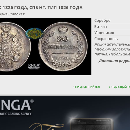
К 1826 ГОДА, СПБ НГ. ТИП 1826 ГОДА
она широкая.
Серебро
Биткин
Уздеников
Сохранность
Яркий штемпельный 
глубоким золотист
патина. Небольшие
Довольно редки
< ПРЕДЫДУЩИЙ ЛОТ
СЛЕДУЮЩИЙ ЛО