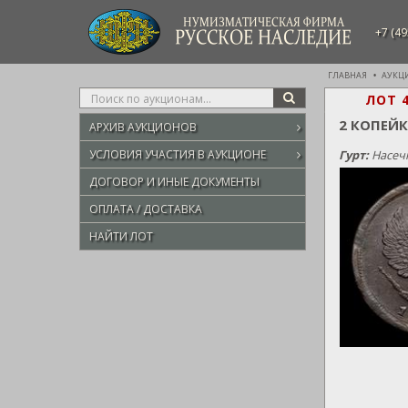
НУМИЗМАТИЧЕСКАЯ ФИРМА
+7 (49
РУССКОЕ НАСЛЕДИЕ
ГЛАВНАЯ
АУКЦ
Type
ЛОТ 
SEARCH
your
2 КОПЕЙК
АРХИВ АУКЦИОНОВ
search
here
УСЛОВИЯ УЧАСТИЯ В АУКЦИОНЕ
Гурт:
Насечк
ДОГОВОР И ИНЫЕ ДОКУМЕНТЫ
ОПЛАТА / ДОСТАВКА
НАЙТИ ЛОТ