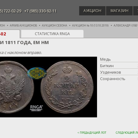
АУКЦИОН
МАГАЗИН
5) 722-02-29
+7 (985) 330-92-11
ИОН
АРХИВ АУКЦИОНОВ
АУКЦИОН СЕЗОНА
АУКЦИОН № 10 (13.10.2019)
АЛЕКСАНДР I (1801
402
СТАТИСТИКА RNGA
И 1811 ГОДА, ЕМ НМ
а с наклоном вправо.
Медь
Биткин
Уздеников
Сохранность
< ПРЕДЫДУЩИЙ ЛОТ
СЛЕДУЮЩИЙ ЛО