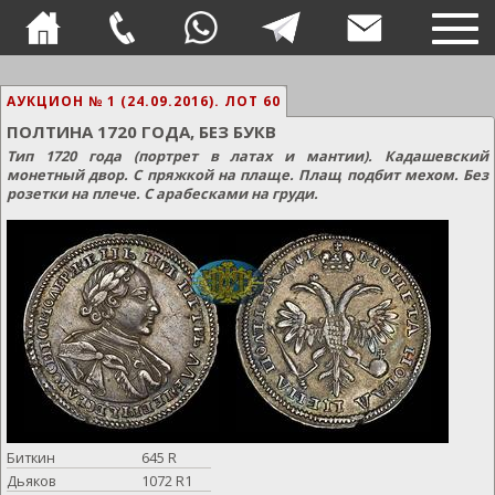
TOG
NAVI
АУКЦИОН № 1 (24.09.2016).
ЛОТ 60
ПОЛТИНА 1720 ГОДА, БЕЗ БУКВ
Тип 1720 года (портрет в латах и мантии). Кадашевский
монетный двор. С пряжкой на плаще. Плащ подбит мехом. Без
розетки на плече. С арабесками на груди.
Биткин
645 R
Дьяков
1072 R1