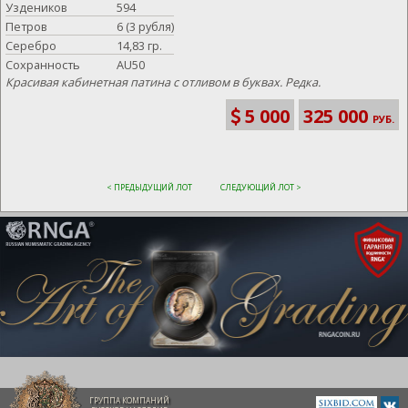
Уздеников
594
Петров
6 (3 рубля)
Серебро
14,83 гр.
Сохранность
AU50
Красивая кабинетная патина с отливом в буквах. Редка.
5 000
325 000
РУБ.
< ПРЕДЫДУЩИЙ ЛОТ
СЛЕДУЮЩИЙ ЛОТ >
ГРУППА КОМПАНИЙ